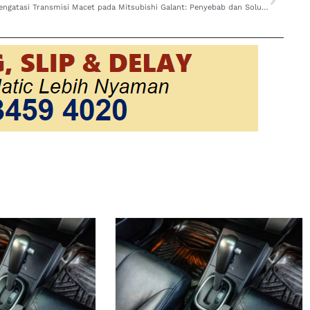
Mengatasi Transmisi Macet pada Mitsubishi Galant: Penyebab dan Solusinya