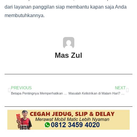
dari layanan panggilan siap membantu kapan saja Anda
membutuhkannya.
Mas Zul
PREVIOUS
NEXT
Betapa Pentingnya Memperhatikan ECU Transmisi dengan Rutin ke Bengkel Service Transmisi Mobil Matic Outlander Bintaro
Masalah Kelistrikan di Malam Hari? Segera Hubungi Bengkel Matic Mitsubishi Strada 24 Jam di Bintaro