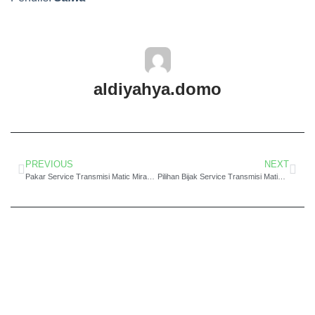
aldiyahya.domo
PREVIOUS
NEXT
Pakar Service Transmisi Matic Mirage Jakarta Harga Bersaing
Pilihan Bijak Service Transmisi Matic Daihatsu Sigra Jakarta