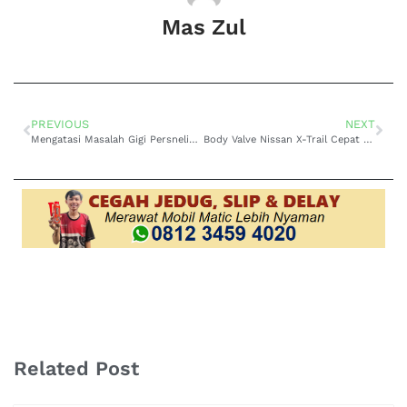
Mas Zul
PREVIOUS
NEXT
Mengatasi Masalah Gigi Persneling Slip pada Toyota Voxy Matic di Ciputat: Solusi Terbaik di Bengkel Spesialis Transmisi
Body Valve Nissan X-Trail Cepat Kotor di Ciputat? Ini Solusinya Agar Transmisi Kembali Halus!
Related Post