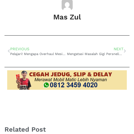
Mas Zul
PREVIOUS
NEXT
Pelajari! Mengapa Overhaul Mesin Toyota Harrier Cihampelas Perlu Dilakukan?
Mengatasi Masalah Gigi Persneling Slip pada Toyota Voxy Matic di Ciputat: Solusi Terbaik di Bengkel Spesialis Transmisi
Related Post