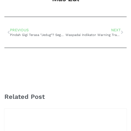
PREVIOUS
NEXT
Pindah Gigi Terasa “Jedug”? Segera ke Bengkel Spesialis Perpindahan Transmisi Mobil Toyota Rush Kasar di Lembang
Waspadai Indikator Warning Transmisi Menyala, Penyebab Transmisi Mobil Matic Toyota Voxy Slip di Ciwidey
Related Post