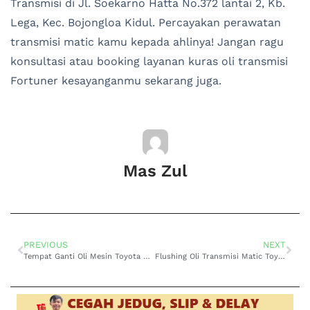
Transmisi di Jl. Soekarno Hatta No.372 lantai 2, Kb.
Lega, Kec. Bojongloa Kidul. Percayakan perawatan
transmisi matic kamu kepada ahlinya! Jangan ragu
konsultasi atau booking layanan kuras oli transmisi
Fortuner kesayanganmu sekarang juga.
Mas Zul
PREVIOUS
NEXT
Tempat Ganti Oli Mesin Toyota Calya di Cibaduyut Solusi Perawatan Mobil yang Praktis dan Terpercaya
Flushing Oli Transmisi Matic Toyota Corolla di Cibaduyut Biar Performa Tetap Nendang!