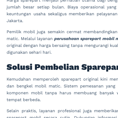
Harga sparepart menjadi perhatian utama bagi beng
jumlah besar setiap bulan. Biaya operasional yan
keuntungan usaha sekaligus memberikan pelayanan 
Jakarta.
Pemilik mobil juga semakin cermat membandingka
matic. Melalui layanan
perusahaan sparepart mobil 
original dengan harga bersaing tanpa mengurangi kua
digunakan sehari hari.
Solusi Pembelian Sparepar
Kemudahan memperoleh sparepart original kini menj
dan bengkel mobil matic. Sistem pemesanan yan
komponen mobil tanpa harus membuang banyak w
tempat berbeda.
Selain praktis, layanan profesional juga memberi
sparepart mobil secara rutin. Dukungan informa