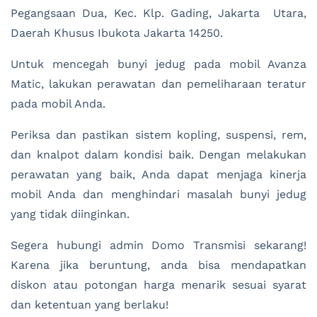
Pegangsaan Dua, Kec. Klp. Gading, Jakarta Utara,
Daerah Khusus Ibukota Jakarta 14250.
Untuk mencegah bunyi jedug pada mobil Avanza
Matic, lakukan perawatan dan pemeliharaan teratur
pada mobil Anda.
Periksa dan pastikan sistem kopling, suspensi, rem,
dan knalpot dalam kondisi baik. Dengan melakukan
perawatan yang baik, Anda dapat menjaga kinerja
mobil Anda dan menghindari masalah bunyi jedug
yang tidak diinginkan.
Segera hubungi admin Domo Transmisi sekarang!
Karena jika beruntung, anda bisa mendapatkan
diskon atau potongan harga menarik sesuai syarat
dan ketentuan yang berlaku!