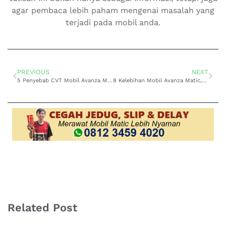
agar pembaca lebih paham mengenai masalah yang
terjadi pada mobil anda.
PREVIOUS
NEXT
5 Penyebab CVT Mobil Avanza Matic Selip, Wajib Paham
8 Kelebihan Mobil Avanza Matic, Simak Ulasannya
Related Post