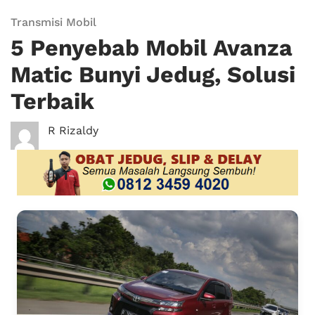
Transmisi Mobil
5 Penyebab Mobil Avanza
Matic Bunyi Jedug, Solusi
Terbaik
R Rizaldy