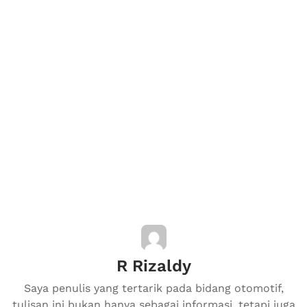
R Rizaldy
Saya penulis yang tertarik pada bidang otomotif,
tulisan ini bukan hanya sebagai informasi, tetapi juga