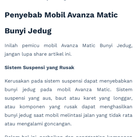
Penyebab Mobil Avanza Matic
Bunyi Jedug
Inilah pemicu mobil Avanza Matic Bunyi Jedug,
jangan lupa share artikel ini.
Sistem Suspensi yang Rusak
Kerusakan pada sistem suspensi dapat menyebabkan
bunyi jedug pada mobil Avanza Matic. Sistem
suspensi yang aus, baut atau karet yang longgar,
atau komponen yang rusak dapat menghasilkan
bunyi jedug saat mobil melintasi jalan yang tidak rata
atau mengalami goncangan.