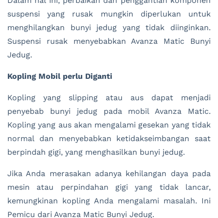
Dalam hal ini, perbaikan dan penggantian komponen
suspensi yang rusak mungkin diperlukan untuk
menghilangkan bunyi jedug yang tidak diinginkan.
Suspensi rusak menyebabkan Avanza Matic Bunyi
Jedug.
Kopling Mobil perlu Diganti
Kopling yang slipping atau aus dapat menjadi
penyebab bunyi jedug pada mobil Avanza Matic.
Kopling yang aus akan mengalami gesekan yang tidak
normal dan menyebabkan ketidakseimbangan saat
berpindah gigi, yang menghasilkan bunyi jedug.
Jika Anda merasakan adanya kehilangan daya pada
mesin atau perpindahan gigi yang tidak lancar,
kemungkinan kopling Anda mengalami masalah. Ini
Pemicu dari Avanza Matic Bunyi Jedug.