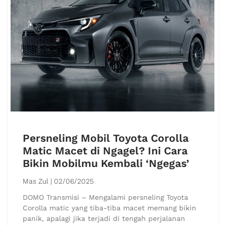
Persneling Mobil Toyota Corolla
Matic Macet di Ngagel? Ini Cara
Bikin Mobilmu Kembali ‘Ngegas’
Mas Zul
02/06/2025
DOMO Transmisi – Mengalami persneling Toyota
Corolla matic yang tiba-tiba macet memang bikin
panik, apalagi jika terjadi di tengah perjalanan