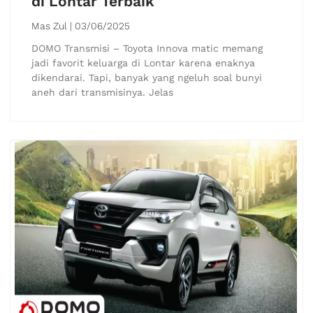
di Lontar Terbaik
Mas Zul
03/06/2025
DOMO Transmisi – Toyota Innova matic memang
jadi favorit keluarga di Lontar karena enaknya
dikendarai. Tapi, banyak yang ngeluh soal bunyi
aneh dari transmisinya. Jelas