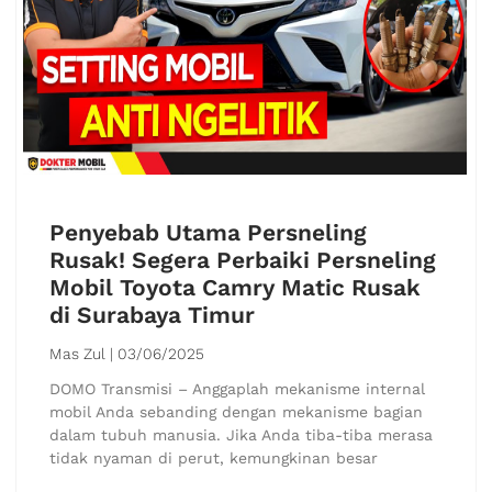
Penyebab Utama Persneling
Rusak! Segera Perbaiki Persneling
Mobil Toyota Camry Matic Rusak
di Surabaya Timur
Mas Zul
03/06/2025
DOMO Transmisi – Anggaplah mekanisme internal
mobil Anda sebanding dengan mekanisme bagian
dalam tubuh manusia. Jika Anda tiba-tiba merasa
tidak nyaman di perut, kemungkinan besar