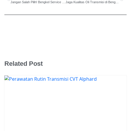
Jangan Salah Pilih! Bengkel Service Matic Mazda Astina Terdekat Bintaro Ada di Sini!
Jaga Kualitas Oli Transmisi di Bengkel Perbaikan Mobil Matic Daihatsu Sirion Bintaro Terpercaya
Related Post