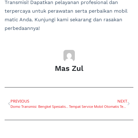
Transmisi! Dapatkan pelayanan profesional dan
terpercaya untuk perawatan serta perbaikan mobil
matic Anda. Kunjungi kami sekarang dan rasakan
perbedaannya!
Mas Zul
PREVIOUS
NEXT
Domo Transmisi: Bengkel Spesialis Mobil Matic Terbaik di Surabaya untuk Performa Optimal
Tempat Service Mobil Otomatis Terdekat di Surabaya: Domo Transmisi, Solusi Terbaik untuk Kendaraan Anda