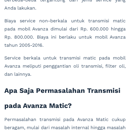
Anda lakukan.
Biaya service non-berkala untuk transmisi matic
pada mobil Avanza dimulai dari Rp. 600.000 hingga
Rp. 800.000. Biaya ini berlaku untuk mobil Avanza
tahun 2005-2016.
Service berkala untuk transmisi matic pada mobil
Avanza meliputi penggantian oli transmisi, filter oli,
dan lainnya.
Ap
a
Sa
ja
Per
mas
al
ahan
Transm
isi
p
ada
Av
anza
M
atic?
Permasalahan transmisi pada Avanza Matic cukup
beragam, mulai dari masalah internal hingga masalah