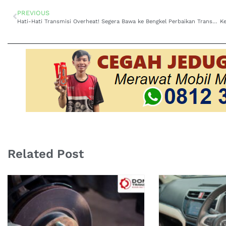
PREVIOUS
Hati-Hati Transmisi Overheat! Segera Bawa ke Bengkel Perbaikan Transmisi Panas Toyota Agya di Bandung
Related Post