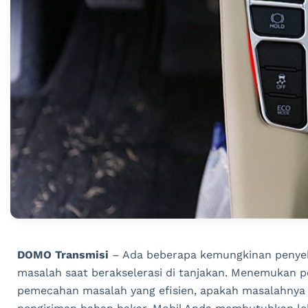
DOMO Transmisi
– Ada beberapa kemungkinan penye
masalah saat berakselerasi di tanjakan. Menemukan p
pemecahan masalah yang efisien, apakah masalahnya a