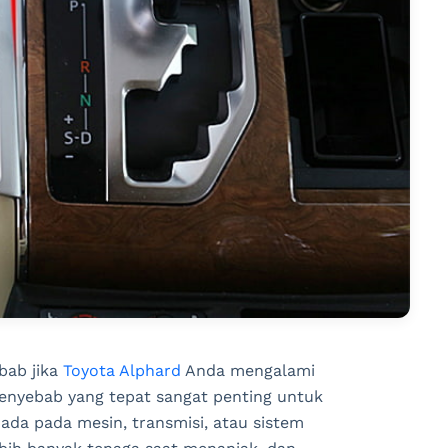
bab jika
Toyota Alphard
Anda mengalami
enyebab yang tepat sangat penting untuk
da pada mesin, transmisi, atau sistem