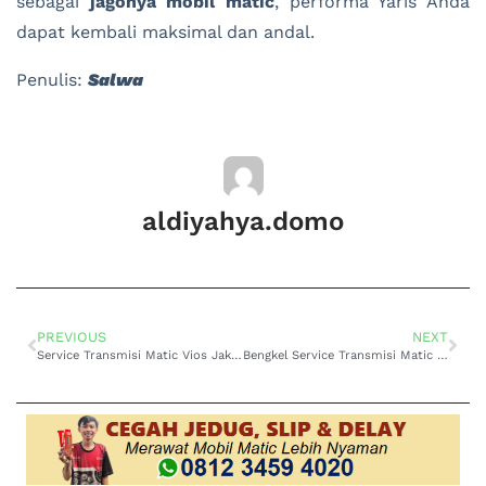
sebagai
jagonya mobil matic
, performa Yaris Anda
dapat kembali maksimal dan andal.
Penulis:
Salwa
aldiyahya.domo
PREVIOUS
NEXT
Service Transmisi Matic Vios Jakarta Responsif Dan Handal
Bengkel Service Transmisi Matic Brio Jakarta Hasil Terbaik