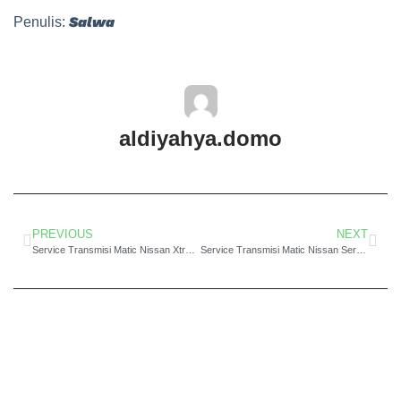
Salwa
Penulis:
aldiyahya.domo
PREVIOUS
NEXT
Service Transmisi Matic Nissan Xtrail Jakarta Sangat Cepat
Service Transmisi Matic Nissan Serena Jakarta Promo Spesial