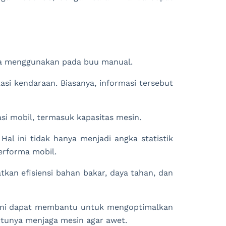
isa menggunakan pada buu manual.
asi kendaraan. Biasanya, informasi tersebut
asi mobil, termasuk kapasitas mesin.
al ini tidak hanya menjadi angka statistik
erforma mobil.
kan efisiensi bahan bakar, daya tahan, dan
al ini dapat membantu untuk mengoptimalkan
tunya menjaga mesin agar awet.