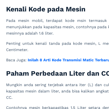
Kenali Kode pada Mesin
Pada mesin mobil, terdapat kode msin termasuk k
menunjukkan pada kapasitas mesin, contohnya pada ko
mesinnya adalah 1.6 liter.
Penting untuk kenali tanda pada kode mesin, L me
Centimeter.
Baca Juga:
Inilah 8 Arti Kode Transmisi Matic Terba
Paham Perbedaan Liter dan C
Mungkin anda sering terjebak antara iter (L) dan c
kapasitas mesin dalam liter, anda bisa kalikan ang
CC.
Contohnya mesin berkapastikas 1.5 Liter setara de