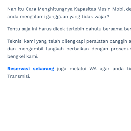
Nah itu Cara Menghitungnya Kapasitas Mesin Mobil d
anda mengalami gangguan yang tidak wajar?
Tentu saja ini harus dicek terlebih dahulu bersama be
Teknisi kami yang telah dilengkapi peralatan canggi
dan mengambil langkah perbaikan dengan prosedur 
bengkel kami.
Reservasi sekarang
juga melalui WA agar anda ti
Transmisi.