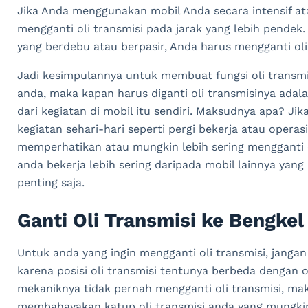
J
ika
And
a
men
gg
un
ak
an
mobil
And
a
sec
ara
intens
if
at
men
gg
anti
o
li
transm
isi
p
ada
jar
ak
y
ang
le
b
ih
pend
ek
.
y
ang
ber
deb
u
at
au
ber
pas
ir
,
And
a
har
us
men
gg
anti
o
li
Jadi kesimpulannya untuk membuat fungsi oli transmi
anda, maka kapan harus diganti oli transmisinya adala
dari kegiatan di mobil itu sendiri. Maksudnya apa? J
kegiatan sehari-hari seperti pergi bekerja atau opera
memperhatikan atau mungkin lebih sering mengganti ol
anda bekerja lebih sering daripada mobil lainnya ya
penting saja.
Ganti Oli Transmisi ke Bengkel
Untuk anda yang ingin mengganti oli transmisi, jangan
karena posisi oli transmisi tentunya berbeda dengan ol
mekaniknya tidak pernah mengganti oli transmisi, mak
membahayakan katup oli transmisi anda yang mungkin