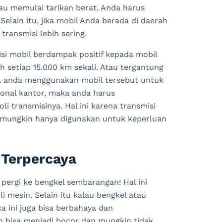
au
mem
ul
ai
tar
ikan
ber
at
,
And
a
har
us
Sel
ain
it
u
,
j
ika
mobil
And
a
ber
ada
di
da
er
ah
transm
isi
le
b
ih
ser
ing
.
si mobil berdampak positif kepada mobil
h setiap 15.000 km sekali. Atau tergantung
ika anda menggunakan mobil tersebut untuk
sional kantor, maka anda harus
i transmisinya. Hal ini karena transmisi
ng mungkin hanya digunakan untuk keperluan
 Terpercaya
 pergi ke bengkel sembarangan! Hal ini
i mesin. Selain itu kalau bengkel atau
a ini juga bisa berbahaya dan
 bisa menjadi bocor dan mungkin tidak