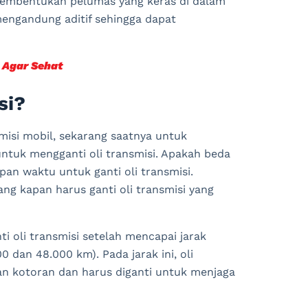
emb
ent
uk
an
pel
um
as
y
ang
ker
as
di
d
alam
en
g
and
ung
ad
it
if
se
hing
ga
d
ap
at
 Agar Sehat
si?
misi mobil, sekarang saatnya untuk
tuk mengganti oli transmisi. Apakah beda
an waktu untuk ganti oli transmisi.
ang kapan harus ganti oli transmisi yang
ti
o
li
transm
isi
set
el
ah
men
cap
ai
jar
ak
00
dan
48
.
000
km
).
P
ada
jar
ak
in
i
,
o
li
an
k
otor
an
dan
har
us
dig
anti
unt
uk
men
j
aga