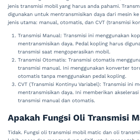
jenis transmisi mobil yang harus anda pahami. Transmi
digunakan untuk mentransmisikan daya dari mesin ke r
jenis utama: manual, otomatis, dan CVT (transmisi kon
Transmisi Manual: Transmisi ini menggunakan kop
mentransmisikan daya. Pedal kopling harus digu
transmisi saat mengoperasikan mobil.
Transmisi Otomatis: Transmisi otomatis mengguna
transmisi manual. Ini menggunakan konverter tor
otomatis tanpa menggunakan pedal kopling.
CVT (Transmisi Kontinyu Variabel): Transmisi ini 
mentransmisikan daya. Ini memberikan akselerasi y
transmisi manual dan otomatis.
Apakah Fungsi Oli Transmisi 
T
id
ak
.
Fungsi o
li
transm
isi
mobil m
atic
dan
o
li
transm