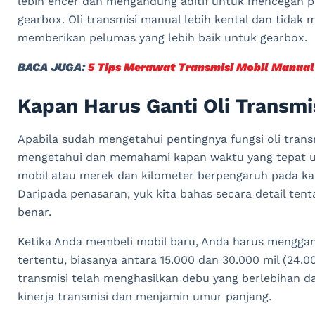
le
b
ih
en
cer
dan
men
g
and
ung
ad
it
if
unt
uk
m
ence
g
ah
p
gear
box
.
O
li
transm
isi
manual
le
b
ih
k
ental
dan
tid
ak
m
member
ikan
pel
um
as
y
ang
le
b
ih
ba
ik
unt
uk
gear
box
.
BACA JUGA:
5 Tips Merawat Transmisi Mobil Manual
Kapan Harus Ganti Oli Transmi
Apabila sudah mengetahui pentingnya fungsi oli trans
mengetahui dan memahami kapan waktu yang tepat un
mobil atau merek dan kilometer berpengaruh pada kap
Daripada penasaran, yuk kita bahas secara detail tent
benar.
K
et
ika
And
a
mem
bel
i
mobil
bar
u
,
And
a
har
us
men
gg
an
tert
ent
u
,
bias
anya
ant
ara
15
.
000
dan
30
.
000
mil
(
24
.
0
transm
isi
tel
ah
men
ghas
il
kan
deb
u
y
ang
ber
le
b
ih
an
d
k
iner
ja
transm
isi
dan
men
jamin
um
ur
pan
j
ang
.