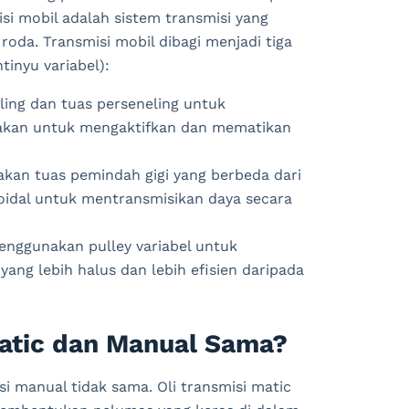
si mobil adalah sistem transmisi yang
oda. Transmisi mobil dibagi menjadi tiga
tinyu variabel):
ling dan tuas perseneling untuk
nakan untuk mengaktifkan dan mematikan
kan tuas pemindah gigi yang berbeda dari
oidal untuk mentransmisikan daya secara
menggunakan pulley variabel untuk
ang lebih halus dan lebih efisien daripada
Matic dan Manual Sama?
isi
manual
tid
ak
s
ama
.
O
li
transm
isi
m
atic