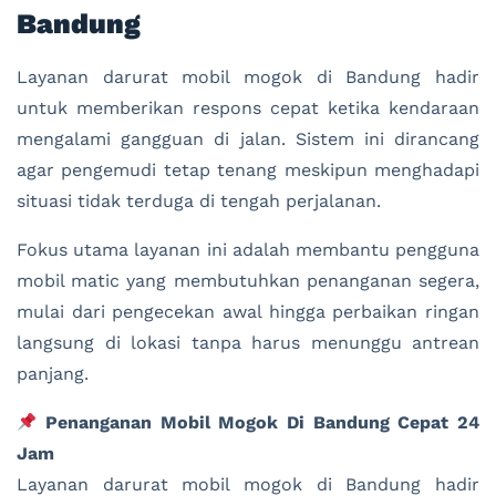
Bandung
Layanan darurat mobil mogok di Bandung hadir
untuk memberikan respons cepat ketika kendaraan
mengalami gangguan di jalan. Sistem ini dirancang
agar pengemudi tetap tenang meskipun menghadapi
situasi tidak terduga di tengah perjalanan.
Fokus utama layanan ini adalah membantu pengguna
mobil matic yang membutuhkan penanganan segera,
mulai dari pengecekan awal hingga perbaikan ringan
langsung di lokasi tanpa harus menunggu antrean
panjang.
Penanganan Mobil Mogok Di Bandung Cepat 24
Jam
Layanan darurat mobil mogok di Bandung hadir