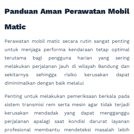
Panduan Aman Perawatan Mobil
Matic
Perawatan mobil matic secara rutin sangat penting
untuk menjaga performa kendaraan tetap optimal
terutama bagi pengguna harian yang sering
melakukan perjalanan jauh di wilayah Bandung dan
sekitarnya sehingga risiko kerusakan dapat
diminimalkan dengan baik melalui
Penting untuk melakukan pemeriksaan berkala pada
sistem transmisi rem serta mesin agar tidak terjadi
kerusakan mendadak yang dapat mengganggu
perjalanan apalagi saat kondisi darurat layanan
profesional membantu mendeteksi masalah lebih