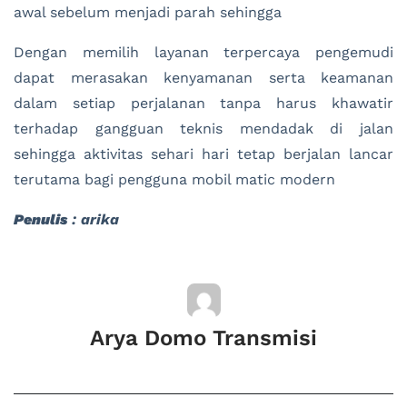
awal sebelum menjadi parah sehingga
Dengan memilih layanan terpercaya pengemudi
dapat merasakan kenyamanan serta keamanan
dalam setiap perjalanan tanpa harus khawatir
terhadap gangguan teknis mendadak di jalan
sehingga aktivitas sehari hari tetap berjalan lancar
terutama bagi pengguna mobil matic modern
Penulis
: arika
Arya Domo Transmisi