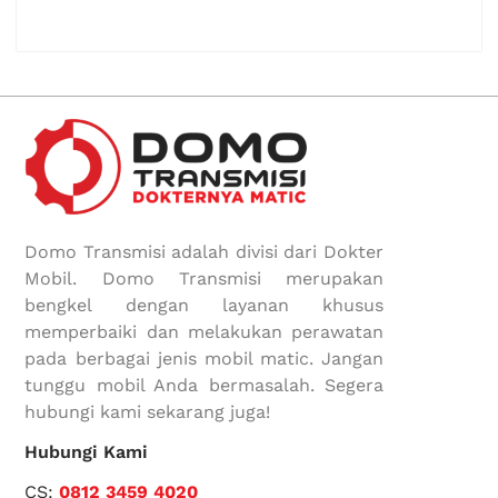
Domo Transmisi adalah divisi dari Dokter
Mobil. Domo Transmisi merupakan
bengkel dengan layanan khusus
memperbaiki dan melakukan perawatan
pada berbagai jenis mobil matic. Jangan
tunggu mobil Anda bermasalah. Segera
hubungi kami sekarang juga!
Hubungi Kami
CS:
0812 3459 4020