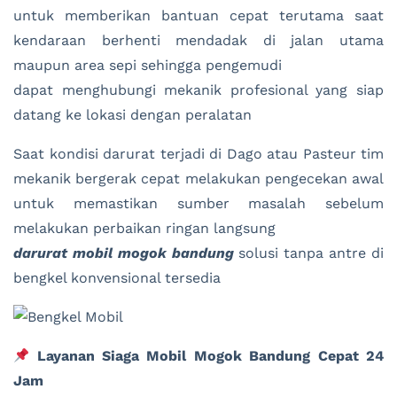
untuk memberikan bantuan cepat terutama saat
kendaraan berhenti mendadak di jalan utama
maupun area sepi sehingga pengemudi
dapat menghubungi mekanik profesional yang siap
datang ke lokasi dengan peralatan
Saat kondisi darurat terjadi di Dago atau Pasteur tim
mekanik bergerak cepat melakukan pengecekan awal
untuk memastikan sumber masalah sebelum
melakukan perbaikan ringan langsung
darurat mobil mogok bandung
solusi tanpa antre di
bengkel konvensional tersedia
Layanan Siaga Mobil Mogok Bandung Cepat 24
Jam