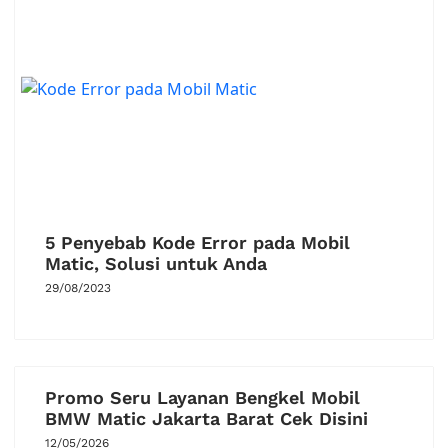
5 Penyebab Kode Error pada Mobil
Matic, Solusi untuk Anda
29/08/2023
Promo Seru Layanan Bengkel Mobil
BMW Matic Jakarta Barat Cek Disini
12/05/2026