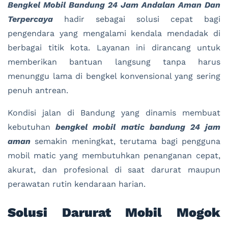
Bengkel Mobil Bandung 24 Jam Andalan Aman Dan
Terpercaya
hadir sebagai solusi cepat bagi
pengendara yang mengalami kendala mendadak di
berbagai titik kota. Layanan ini dirancang untuk
memberikan bantuan langsung tanpa harus
menunggu lama di bengkel konvensional yang sering
penuh antrean.
Kondisi jalan di Bandung yang dinamis membuat
kebutuhan
bengkel mobil matic bandung 24 jam
aman
semakin meningkat, terutama bagi pengguna
mobil matic yang membutuhkan penanganan cepat,
akurat, dan profesional di saat darurat maupun
perawatan rutin kendaraan harian.
Solusi Darurat Mobil Mogok