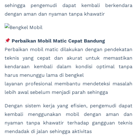
sehingga pengemudi dapat kembali berkendara
dengan aman dan nyaman tanpa khawatir
Perbaikan Mobil Matic Cepat Bandung
Perbaikan mobil matic dilakukan dengan pendekatan
teknis yang cepat dan akurat untuk memastikan
kendaraan kembali dalam kondisi optimal tanpa
harus menunggu lama di bengkel
layanan profesional membantu mendeteksi masalah
lebih awal sebelum menjadi parah sehingga
Dengan sistem kerja yang efisien, pengemudi dapat
kembali menggunakan mobil dengan aman dan
nyaman tanpa khawatir terhadap gangguan teknis
mendadak di jalan sehingga aktivitas