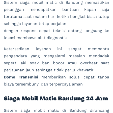
Sistem siaga mobil matic di Bandung memastikan
pelanggan mendapatkan bantuan kapan saja
terutama saat malam hari ketika bengkel biasa tutup
sehingga layanan tetap berjalan
dengan respons cepat teknisi datang langsung ke
lokasi membawa alat diagnostik
Ketersediaan layanan ini sangat membantu
pengendara yang mengalami masalah mendadak
seperti aki soak ban bocor atau overheat saat
perjalanan jauh sehingga tidak perlu khawatir
Domo Transmisi
memberikan solusi cepat tanpa
biaya tersembunyi dan terpercaya aman
Siaga Mobil Matic Bandung 24 Jam
Sistem siaga mobil matic di Bandung dirancang